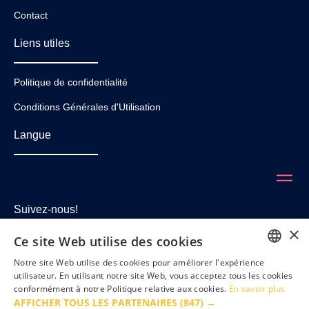
Contact
Liens utiles
Politique de confidentialité
Conditions Générales d'Utilisation
Langue
Suivez-nous!
×
Ce site Web utilise des cookies
Notre site Web utilise des cookies pour améliorer l'expérience
ENGLISH
utilisateur. En utilisant notre site Web, vous acceptez tous les cookies
conformément à notre Politique relative aux cookies.
En savoir plus
FRENCH
AFFICHER TOUS LES PARTENAIRES
(847) →