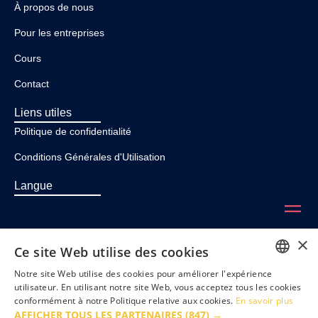
À propos de nous
Pour les entreprises
Cours
Contact
Liens utiles
Politique de confidentialité
Conditions Générales d'Utilisation
Langue
×
Suivez-nous!
Ce site Web utilise des cookies
Notre site Web utilise des cookies pour améliorer l'expérience
ENGLISH
utilisateur. En utilisant notre site Web, vous acceptez tous les cookies
conformément à notre Politique relative aux cookies.
En savoir plus
FRENCH
AFFICHER TOUS LES PARTENAIRES
(847) →