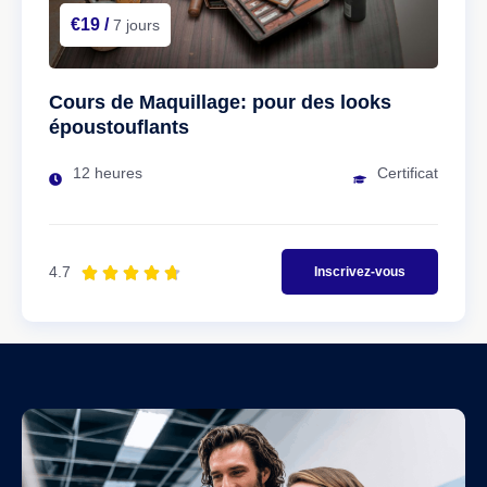
€19 /
7 jours
Cours de Maquillage: pour des looks
époustouflants
12 heures
Certificat
4.7





Inscrivez-vous