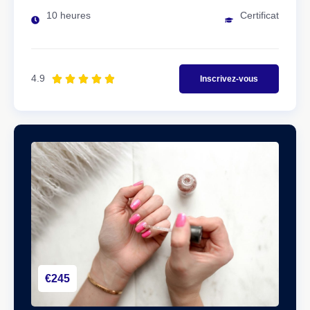
10 heures
Certificat
4.9





Inscrivez-vous
€245