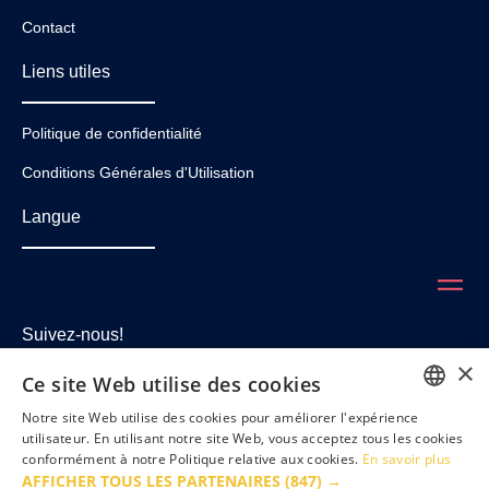
Contact
Liens utiles
Politique de confidentialité
Conditions Générales d'Utilisation
Langue
Suivez-nous!
×
Ce site Web utilise des cookies
Notre site Web utilise des cookies pour améliorer l'expérience
ENGLISH
utilisateur. En utilisant notre site Web, vous acceptez tous les cookies
conformément à notre Politique relative aux cookies.
En savoir plus
FRENCH
AFFICHER TOUS LES PARTENAIRES
(847) →