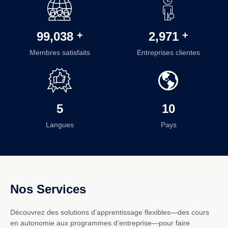
100,000
+
3,000
+
Membres satisfaits
Entreprises clientes
5
10
Langues
Pays
Nos Services
Découvrez des solutions d’apprentissage flexibles—des cours
en autonomie aux programmes d’entreprise—pour faire